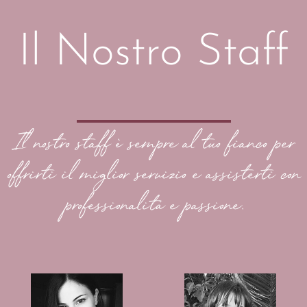
Il Nostro Staff
Il nostro staff è sempre al tuo fianco per
offrirti il miglior servizio e assisterti con
professionalità e passione.