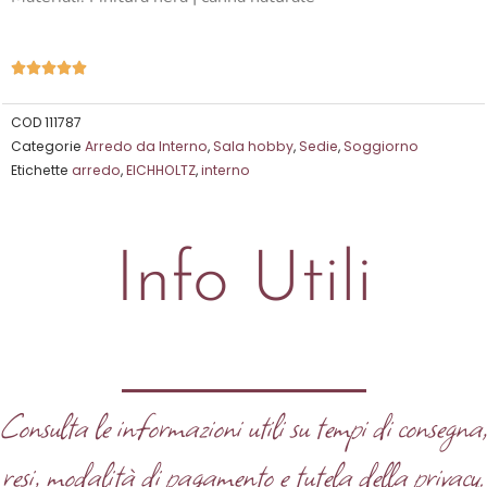
Valutazione





5
su
COD
111787
Categorie
Arredo da Interno
,
Sala hobby
,
Sedie
,
Soggiorno
5
Etichette
arredo
,
EICHHOLTZ
,
interno
Info Utili
Consulta le informazioni utili su tempi di consegna
resi, modalità di pagamento e tutela della privacy.