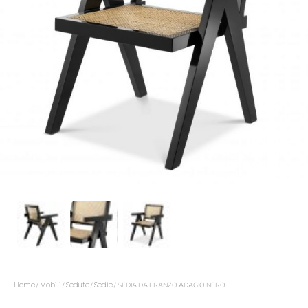
Home
Mobili
Sedute
Sedie
/
/
/
/ SEDIA DA PRANZO ADAGIO NERO