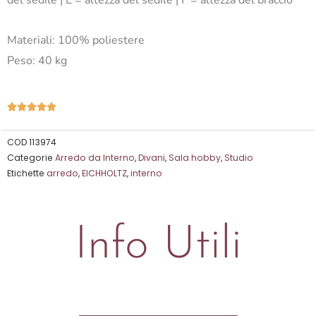
del sedile | E = altezza del sedile | F = altezza del braccio
Materiali: 100% poliestere
Peso: 40 kg
Valutazione





5
su
COD
113974
Categorie
Arredo da Interno
,
Divani
,
Sala hobby
,
Studio
5
Etichette
arredo
,
EICHHOLTZ
,
interno
Info Utili