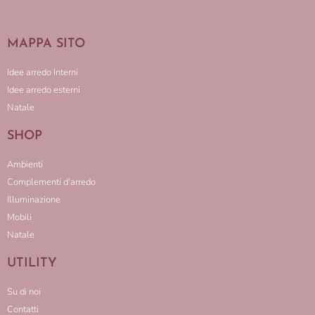
MAPPA SITO
Idee arredo Interni
Idee arredo esterni
Natale
SHOP
Ambienti
Complementi d'arredo
Illuminazione
Mobili
Natale
UTILITY
Su di noi
Contatti