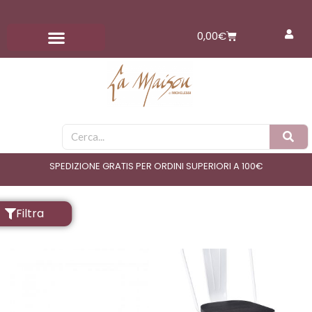
Vai
al
Carrello
0,00
€
contenuto
Cerca
SPEDIZIONE GRATIS PER ORDINI SUPERIORI A 100€
Filtra