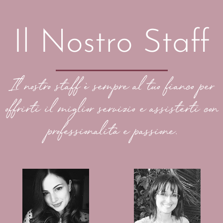
Il Nostro Staff
Il nostro staff è sempre al tuo fianco per
offrirti il miglior servizio e assisterti con
professionalità e passione.