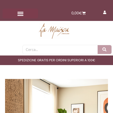
Vai
al
Carrello
0,00
€
contenuto
Cerca
SPEDIZIONE GRATIS PER ORDINI SUPERIORI A 100€