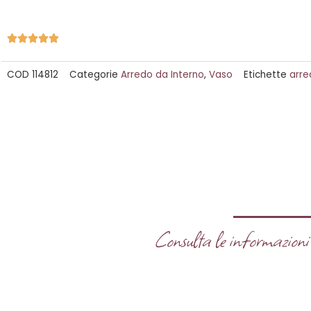
Valutazione





5
COD
114812
Categorie
Arredo da Interno
,
Vaso
Etichette
arre
su
5
Consulta le informazioni u