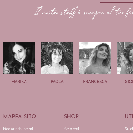
Il nostro staff è sempre al tuo fi
MARIKA
PAOLA
FRANCESCA
GIO
MAPPA SITO
SHOP
UT
Idee arredo Interni
Ambienti
Su di