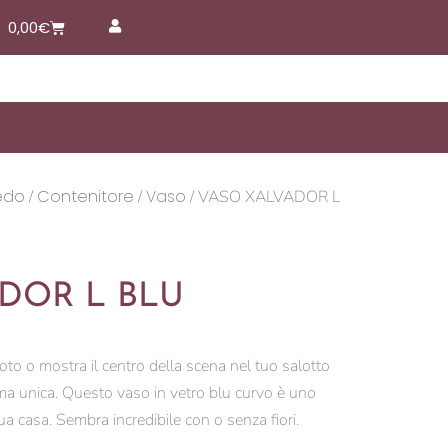
Carrello
0,00
€
edo
Contenitore
Vaso
/
/
/ VASO XALVADOR L
DOR L BLU
to o mostra il centro della scena nel tuo salotto
rma unica. Questo vaso in vetro blu curvo è uno
ua casa. Sembra incredibile con o senza fiori.