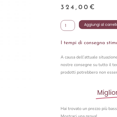
324,00
€
VASO
Aggiungi al carrell
XALVADOR
L
I tempi di consegna stimat
BLU
quantità
A causa dell’attuale situazio
nostre consegne su tutto il ter
prodotti potrebbero non esser
Miglio
Hai trovato un prezzo più bas
Mostraci una prova!