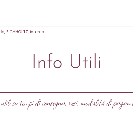
do
,
EICHHOLTZ
,
interno
Info Utili
tili su tempi di consegna, resi, modalità di pagame