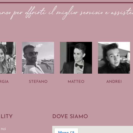
anco per offrirti il miglior servizio e assiste
RGIA
STEFANO
MATTEO
ANDREI
ILITY
DOVE SIAMO
 noi