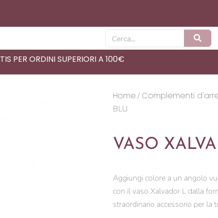
Cerca
IS PER ORDINI SUPERIORI A 100€
Home
Complementi d'arr
/
BLU
VASO XALVA
Aggiungi colore a un angolo vuo
con il vaso Xalvador L dalla fo
straordinario accessorio per la t