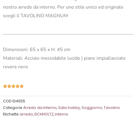
nostro arredo da interno. Per uno stile unico ed originale
scegli il TAVOLINO MAGNUM
______________________________________________________
Dimensioni: 65 x 65 x H. 45 cm
Materiali: Acciaio inossidabile lucido | piano impiallacciato
rovere nero
Valutazione





5
su
COD
104555
Categorie
Arredo da Interno
,
Sala hobby
,
Soggiorno
,
Tavolino
5
Etichette
arredo
,
EICHHOLTZ
,
interno