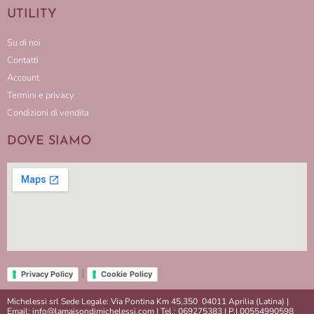
UTILITY
Su di noi
Contatti
Account
Termini e privacy
Condizioni di vendita
DOVE SIAMO
|
Privacy Policy
Cookie Policy
Michelessi srl Sede Legale: Via Pontina Km 45,350 04011 Aprilia (Latina) |
Email: info@lamaisondimichelessi.com | Tel.: 069275383 | P.I.00554990598