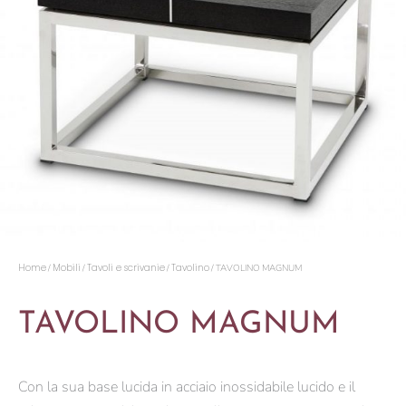
Home
Mobili
Tavoli e scrivanie
Tavolino
/
/
/
/ TAVOLINO MAGNUM
TAVOLINO MAGNUM
Con la sua base lucida in acciaio inossidabile lucido e il