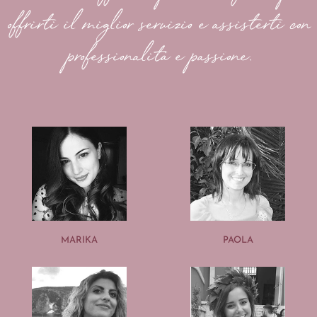
offrirti il miglior servizio e assisterti con
professionalità e passione.
MARIKA
PAOLA