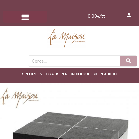
Vai
al
Carrello
0,00
€
contenuto
Cerca
SPEDIZIONE GRATIS PER ORDINI SUPERIORI A 100€