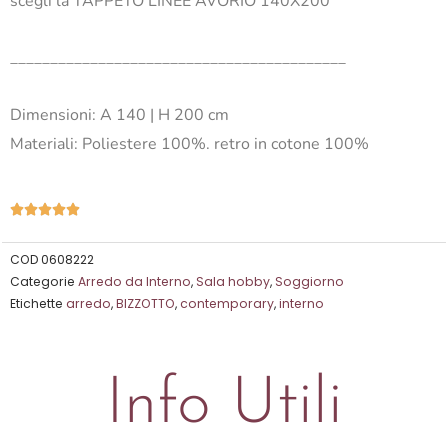
scegli la TAPPETO LINEE AVORIO 140X200
__________________________________________
Dimensioni: A 140 | H 200 cm
Materiali: Poliestere 100%. retro in cotone 100%
Valutazione





5
su
COD
0608222
Categorie
Arredo da Interno
,
Sala hobby
,
Soggiorno
5
Etichette
arredo
,
BIZZOTTO
,
contemporary
,
interno
Info Utili