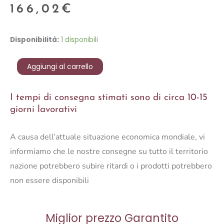
166,02
€
TAPPETO
Disponibilità:
1 disponibili
LINEE
AVORIO
Aggiungi al carrello
140X200
quantità
I tempi di consegna stimati sono di circa 10-15
giorni lavorativi
A causa dell’attuale situazione economica mondiale, vi
informiamo che le nostre consegne su tutto il territorio
nazione potrebbero subire ritardi o i prodotti potrebbero
non essere disponibili
Miglior prezzo Garantito