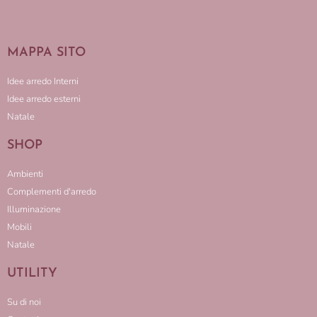
MAPPA SITO
Idee arredo Interni
Idee arredo esterni
Natale
SHOP
Ambienti
Complementi d'arredo
Illuminazione
Mobili
Natale
UTILITY
Su di noi