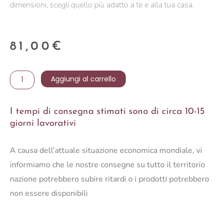
dimensioni, scegli quello più adatto a te e alla tua casa.
81,00
€
SPECCHIO
Aggiungi al carrello
C-
C
I tempi di consegna stimati sono di circa 10-15
NABILA
giorni lavorativi
ORO
51X80
A causa dell’attuale situazione economica mondiale, vi
quantità
informiamo che le nostre consegne su tutto il territorio
nazione potrebbero subire ritardi o i prodotti potrebbero
non essere disponibili