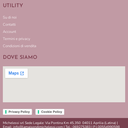
UTILITY
Su di noi
Contatti
Account
Termini e privacy
Condizioni di vendita
DOVE SIAMO
|
Privacy Policy
Cookie Policy
Michelessi srl Sede Legale: Via Pontina Km 45,350 04011 Aprilia (Latina) |
Email: info@lamaisondimichelessi.com | Tel.: 069275383 | P.I.00554990598