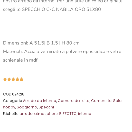
nostro arredo da interno. Per uno stile unico ed originale
scegli lo SPECCHIO C-C NABILA ORO 51X80
_____________________________________________
Dimensioni: A 51.5| B 1.5 | H 80 cm
Materiali: Acciaio verniciato a polvere epossidica e vetro.
schienale in mdf.
Valutazione





5
su
COD
0242181
Categorie
Arredo da Interno
,
Camera da Letto
,
Cameretta
,
Sala
5
hobby
,
Soggiorno
,
Specchi
Etichette
arredo
,
atmosphere
,
BIZZOTTO
,
interno