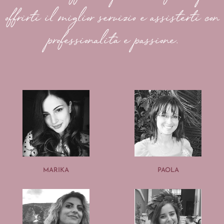
offrirti il miglior servizio e assisterti con
professionalità e passione.
MARIKA
PAOLA