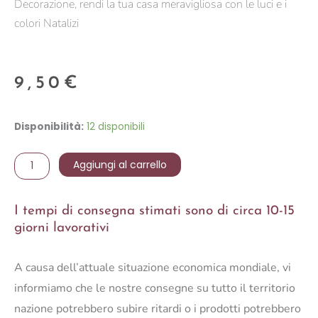
Decorazione, rendi la tua casa meravigliosa con le luci e i
colori Natalizi
9,50
€
SFERA
Disponibilità:
12 disponibili
F/NEVE
12
Aggiungi al carrello
CM
quantità
I tempi di consegna stimati sono di circa 10-15
giorni lavorativi
A causa dell’attuale situazione economica mondiale, vi
informiamo che le nostre consegne su tutto il territorio
nazione potrebbero subire ritardi o i prodotti potrebbero