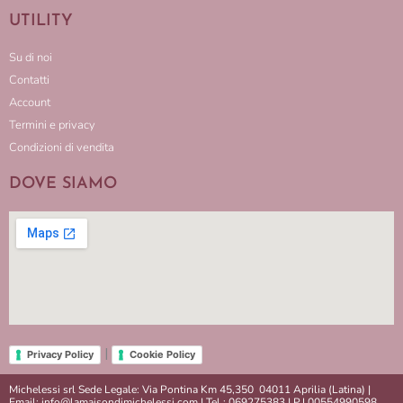
UTILITY
Su di noi
Contatti
Account
Termini e privacy
Condizioni di vendita
DOVE SIAMO
|
Privacy Policy
Cookie Policy
Michelessi srl Sede Legale: Via Pontina Km 45,350 04011 Aprilia (Latina) |
Email: info@lamaisondimichelessi.com | Tel.: 069275383 | P.I.00554990598