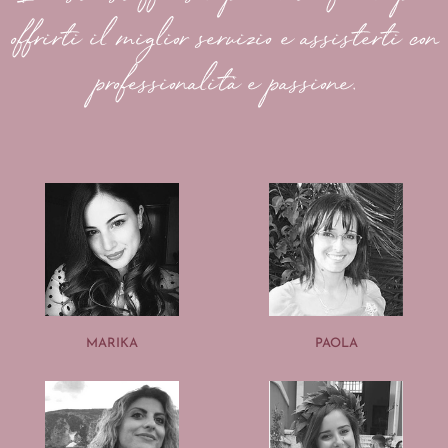
offrirti il miglior servizio e assisterti con
professionalità e passione.
MARIKA
PAOLA