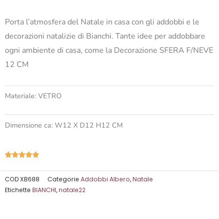
Porta l’atmosfera del Natale in casa con gli addobbi e le
decorazioni natalizie di Bianchi. Tante idee per addobbare
ogni ambiente di casa, come la Decorazione SFERA F/NEVE
12 CM
Materiale: VETRO
Dimensione ca: W12 X D12 H12 CM
Valutazione





5
su
COD
XB688
Categorie
Addobbi Albero
,
Natale
Etichette
BIANCHI
,
natale22
5