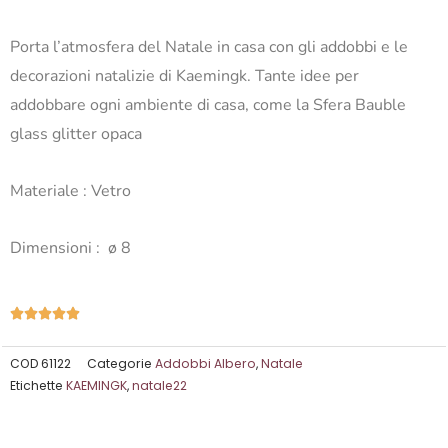
Porta l’atmosfera del Natale in casa con gli addobbi e le
decorazioni natalizie di Kaemingk. Tante idee per
addobbare ogni ambiente di casa, come la Sfera Bauble
glass glitter opaca
Materiale : Vetro
Dimensioni : ø 8
Valutazione





5
su
COD
61122
Categorie
Addobbi Albero
,
Natale
Etichette
KAEMINGK
,
natale22
5