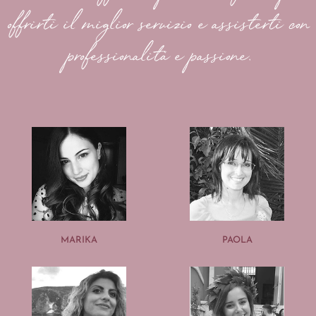
offrirti il miglior servizio e assisterti con
professionalità e passione.
MARIKA
PAOLA