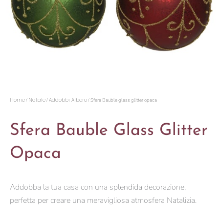
Home
Natale
Addobbi Albero
/
/
/ Sfera Bauble glass glitter opaca
Sfera Bauble Glass Glitter
Opaca
Addobba la tua casa con una splendida decorazione,
perfetta per creare una meravigliosa atmosfera Natalizia.