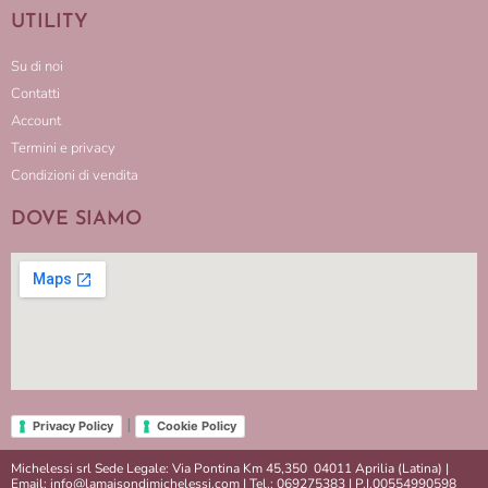
UTILITY
Su di noi
Contatti
Account
Termini e privacy
Condizioni di vendita
DOVE SIAMO
|
Privacy Policy
Cookie Policy
Michelessi srl Sede Legale: Via Pontina Km 45,350 04011 Aprilia (Latina) |
Email: info@lamaisondimichelessi.com | Tel.: 069275383 | P.I.00554990598