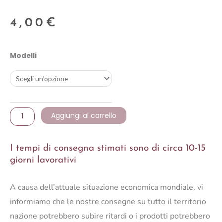
4,00
€
Sfera
Modelli
Bauble
glass
glitter
opaca
quantità
Aggiungi al carrello
I tempi di consegna stimati sono di circa 10-15
giorni lavorativi
A causa dell’attuale situazione economica mondiale, vi
informiamo che le nostre consegne su tutto il territorio
nazione potrebbero subire ritardi o i prodotti potrebbero