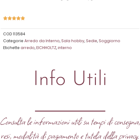
Valutazione





5
su
COD
113584
Categorie
Arredo da Interno
,
Sala hobby
,
Sedie
,
Soggiorno
5
Etichette
arredo
,
EICHHOLTZ
,
interno
Info Utili
Consulta le informazioni utili su tempi di consegna
resi, modalità di pagamento e tutela della privacy.