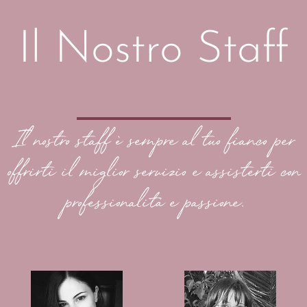
Il Nostro Staff
Il nostro staff è sempre al tuo fianco per
offrirti il miglior servizio e assisterti con
professionalità e passione.