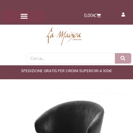
Vai
al
Carrello
0,00
€
contenuto
Cerca
SPEDIZIONE GRATIS PER ORDINI SUPERIORI A 100€