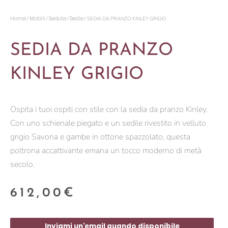
Home
Mobili
Sedute
Sedie
/
/
/
/ SEDIA DA PRANZO KINLEY GRIGIO
SEDIA DA PRANZO
KINLEY GRIGIO
Ospita i tuoi ospiti con stile con la sedia da pranzo Kinley.
Con uno schienale piegato e un sedile rivestito in velluto
grigio Savona e gambe in ottone spazzolato, questa
poltrona accattivante emana un tocco moderno di metà
secolo.
612,00
€
Inviami un'email quando disponibile