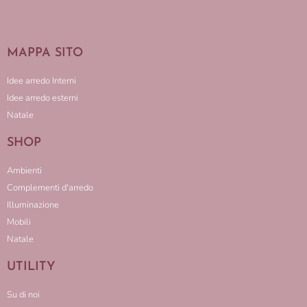
MAPPA SITO
Idee arredo Interni
Idee arredo esterni
Natale
SHOP
Ambienti
Complementi d'arredo
Illuminazione
Mobili
Natale
UTILITY
Su di noi