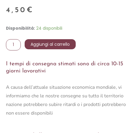
4,50
€
RAMO
Disponibilità:
24 disponibili
MINI
RUSCUS
Aggiungi al carrello
C/NEVE
70
I tempi di consegna stimati sono di circa 10-15
CM
giorni lavorativi
quantità
A causa dell’attuale situazione economica mondiale, vi
informiamo che le nostre consegne su tutto il territorio
nazione potrebbero subire ritardi o i prodotti potrebbero
non essere disponibili