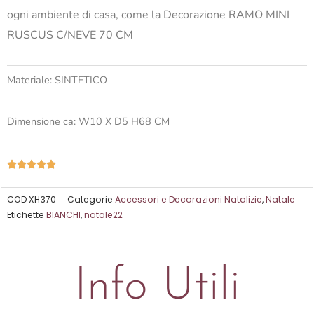
ogni ambiente di casa, come la Decorazione RAMO MINI
RUSCUS C/NEVE 70 CM
Materiale: SINTETICO
Dimensione ca: W10 X D5 H68 CM
Valutazione





5
su
COD
XH370
Categorie
Accessori e Decorazioni Natalizie
,
Natale
Etichette
BIANCHI
,
natale22
5
Info Utili