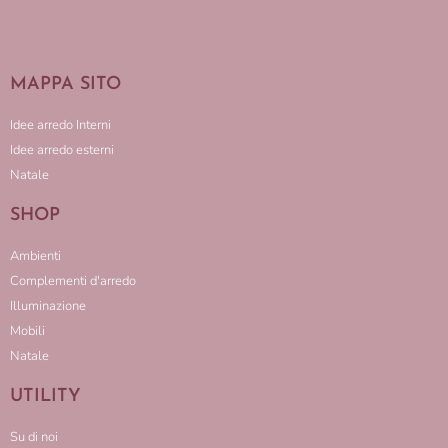
MAPPA SITO
Idee arredo Interni
Idee arredo esterni
Natale
SHOP
Ambienti
Complementi d'arredo
Illuminazione
Mobili
Natale
UTILITY
Su di noi