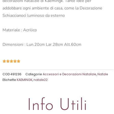
decorazioni natalizie di Kaemingk. Tante idee per
addobbare ogni ambiente di casa, come la Decorazione
Schiaccianoci luminoso da esterno
Materiale : Acrilico
Dimensioni : Lun.20cm Lar.28cm Alt.60cm
Valutazione





5
su
COD
491236
Categorie
Accessori e Decorazioni Natalizie
,
Natale
Etichette
KAEMINGK
,
natale22
5
Info Utili