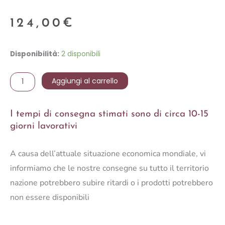
124,00
€
Schiaccianoci
Disponibilità:
2 disponibili
luminoso
da
Aggiungi al carrello
esterno
quantità
I tempi di consegna stimati sono di circa 10-15
giorni lavorativi
A causa dell’attuale situazione economica mondiale, vi
informiamo che le nostre consegne su tutto il territorio
nazione potrebbero subire ritardi o i prodotti potrebbero
non essere disponibili