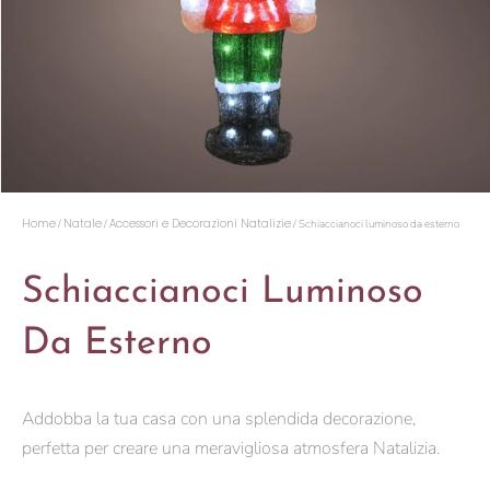
Home
Natale
Accessori e Decorazioni Natalizie
/
/
/ Schiaccianoci luminoso da esterno
Schiaccianoci Luminoso
Da Esterno
Addobba la tua casa con una splendida decorazione,
perfetta per creare una meravigliosa atmosfera Natalizia.