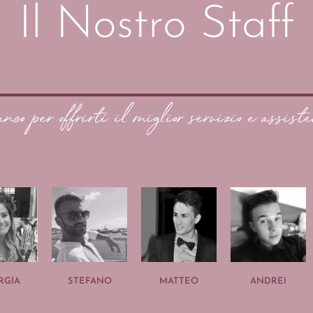
Il Nostro Staff
anco per offrirti il miglior servizio e assiste
RGIA
STEFANO
MATTEO
ANDREI