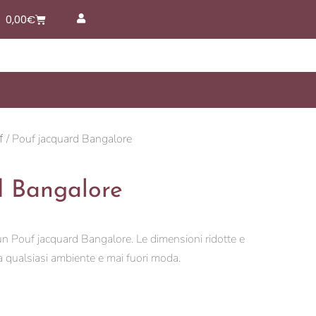
Carrello
0,00
€
f
/ Pouf jacquard Bangalore
d Bangalore
un Pouf jacquard Bangalore. Le dimensioni ridotte e
 a qualsiasi ambiente e mai fuori moda.