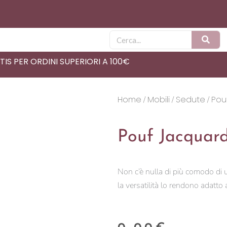
Cerca
IS PER ORDINI SUPERIORI A 100€
Home
Mobili
Sedute
Pou
/
/
/
Pouf Jacquar
Non c’è nulla di più comodo di 
la versatilità lo rendono adatto