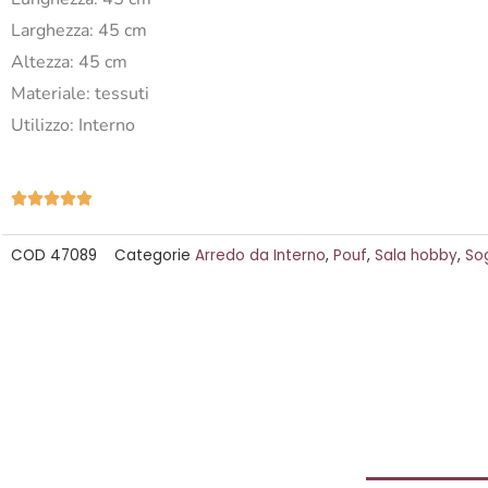
Larghezza: 45 cm
Altezza: 45 cm
Materiale: tessuti
Utilizzo: Interno
Valutazione





5
COD
47089
Categorie
Arredo da Interno
,
Pouf
,
Sala hobby
,
So
su
5