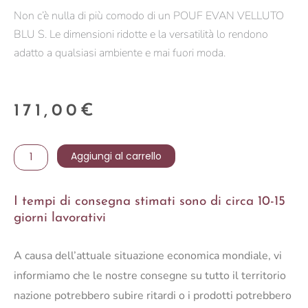
Non c’è nulla di più comodo di un POUF EVAN VELLUTO
BLU S. Le dimensioni ridotte e la versatilità lo rendono
adatto a qualsiasi ambiente e mai fuori moda.
171,00
€
POUF
Aggiungi al carrello
EVAN
VELLUTO
I tempi di consegna stimati sono di circa 10-15
BLU
giorni lavorativi
S
quantità
A causa dell’attuale situazione economica mondiale, vi
informiamo che le nostre consegne su tutto il territorio
nazione potrebbero subire ritardi o i prodotti potrebbero