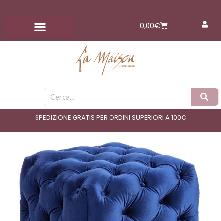
Vai
al
Carrello
0,00
€
contenuto
Cerca
SPEDIZIONE GRATIS PER ORDINI SUPERIORI A 100€