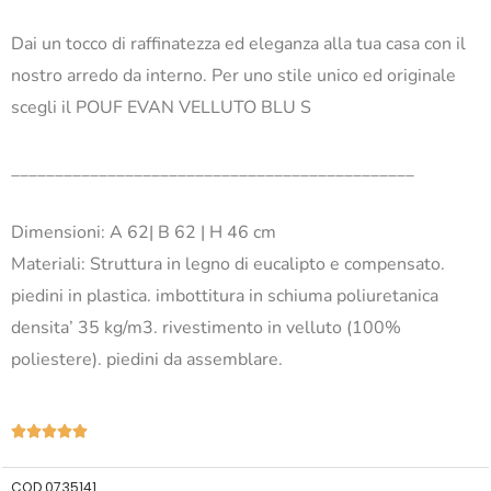
Dai un tocco di raffinatezza ed eleganza alla tua casa con il
nostro arredo da interno. Per uno stile unico ed originale
scegli il POUF EVAN VELLUTO BLU S
______________________________________________
Dimensioni: A 62| B 62 | H 46 cm
Materiali: Struttura in legno di eucalipto e compensato.
piedini in plastica. imbottitura in schiuma poliuretanica
densita’ 35 kg/m3. rivestimento in velluto (100%
poliestere). piedini da assemblare.
Valutazione





5
su
COD
0735141