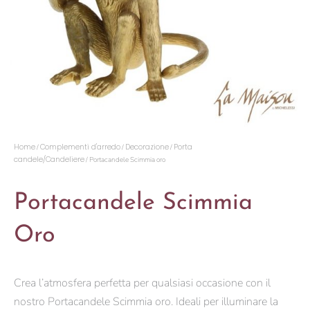
Home
Complementi d'arredo
Decorazione
Porta
/
/
/
candele/Candeliere
/ Portacandele Scimmia oro
Portacandele Scimmia
Oro
Crea l’atmosfera perfetta per qualsiasi occasione con il
nostro Portacandele Scimmia oro. Ideali per illuminare la