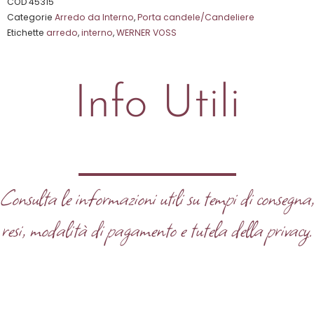
su
COD
45315
Categorie
Arredo da Interno
,
Porta candele/Candeliere
5
Etichette
arredo
,
interno
,
WERNER VOSS
Info Utili
Consulta le informazioni utili su tempi di consegna
resi, modalità di pagamento e tutela della privacy.