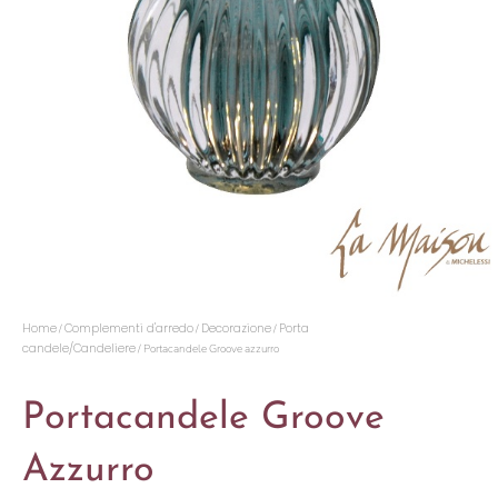
Home
Complementi d'arredo
Decorazione
Porta
/
/
/
candele/Candeliere
/ Portacandele Groove azzurro
Portacandele Groove
Azzurro