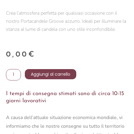
Crea l’atmosfera perfetta per qualsiasi occasione con il
nostro Portacandele Groove azzurro. Ideali per illuminare la
stanza al lume di candela con uno stile inconfondibile.
0,00
€
Portacandele
Aggiungi al carrello
Groove
azzurro
I tempi di consegna stimati sono di circa 10-15
quantità
giorni lavorativi
A causa dell’attuale situazione economica mondiale, vi
informiamo che le nostre consegne su tutto il territorio