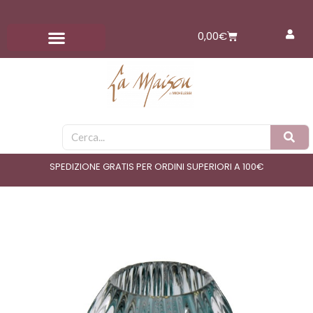
Vai
al
Carrello
0,00
€
contenuto
Cerca
SPEDIZIONE GRATIS PER ORDINI SUPERIORI A 100€