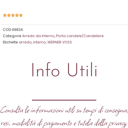
Valutazione





5
su
COD
49824
Categorie
Arredo da Interno
,
Porta candele/Candeliere
5
Etichette
arredo
,
interno
,
WERNER VOSS
Info Utili
Consulta le informazioni utili su tempi di consegna
resi, modalità di pagamento e tutela della privacy.