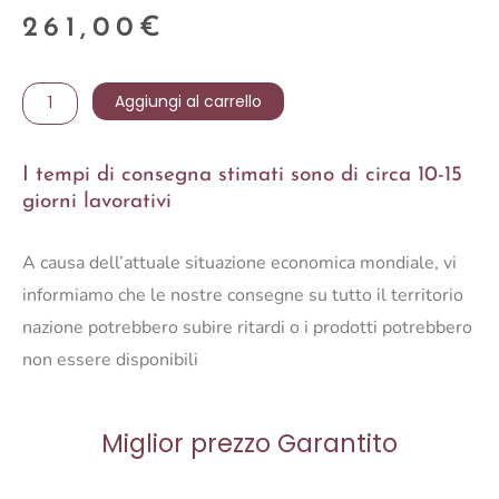
261,00
€
POLTRONA
Aggiungi al carrello
ADILA
VELLUTO
I tempi di consegna stimati sono di circa 10-15
BLUSH
giorni lavorativi
quantità
A causa dell’attuale situazione economica mondiale, vi
informiamo che le nostre consegne su tutto il territorio
nazione potrebbero subire ritardi o i prodotti potrebbero
non essere disponibili
Miglior prezzo Garantito