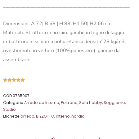
___________________________________________________
Dimensioni: A 72| B 68 | H 88| H1 50| H2 66 cm
Materiali: Struttura in acciaio. gambe in legno di faggio.
imbottitura in schiuma poliuretanica densita’ 28 kg/m3.
rivestimento in velluto (100%poliestere). gambe da
assemblare.
Valutazione





5
su
COD
0735007
Categorie
Arredo da Interno
,
Poltrona
,
Sala hobby
,
Soggiorno
,
5
Studio
Etichette
arredo
,
BIZZOTTO
,
interno
,
nordic