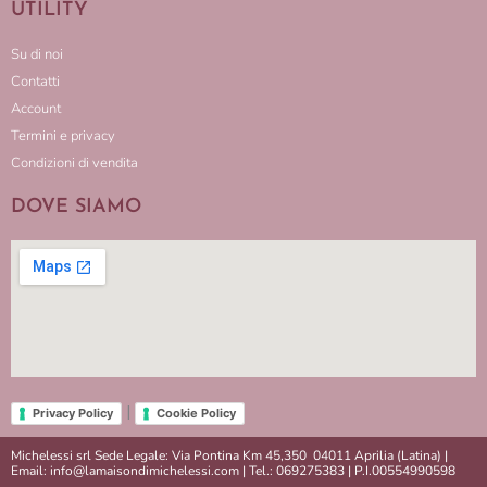
UTILITY
Su di noi
Contatti
Account
Termini e privacy
Condizioni di vendita
DOVE SIAMO
|
Privacy Policy
Cookie Policy
Michelessi srl Sede Legale: Via Pontina Km 45,350 04011 Aprilia (Latina) |
Email: info@lamaisondimichelessi.com | Tel.: 069275383 | P.I.00554990598