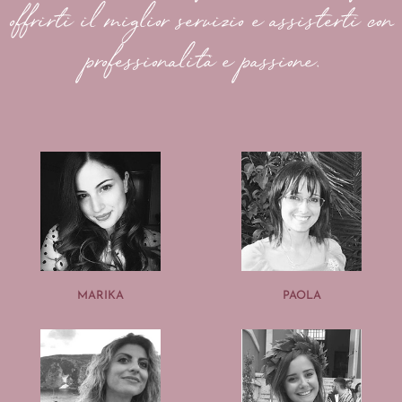
offrirti il miglior servizio e assisterti con
professionalità e passione.
MARIKA
PAOLA