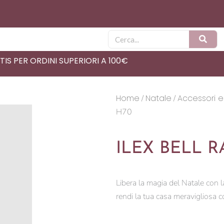
Cerca
IS PER ORDINI SUPERIORI A 100€
Home
Natale
Accessori e
/
/
H70
ILEX BELL 
Libera la magia del Natale co
rendi la tua casa meravigliosa con