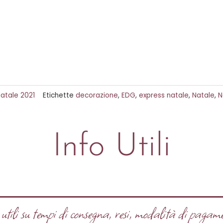
atale 2021
Etichette
decorazione
,
EDG
,
express natale
,
Natale
,
N
Info Utili
tili su tempi di consegna, resi, modalità di pagame