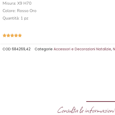
Misura: X9 H70
Colore: Rosso Oro
Quantità: 1 pz
Valutazione





5
COD
684269,42
Categorie
Accessori e Decorazioni Natalizie
,
N
su
5
Consulta le informazioni u