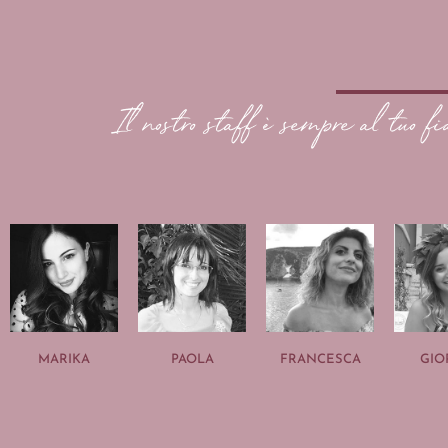
Il nostro staff è sempre al tuo fi
MARIKA
PAOLA
FRANCESCA
GIO