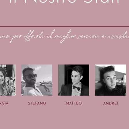
anco per offrirti il miglior servizio e assiste
RGIA
STEFANO
MATTEO
ANDREI