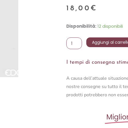
18,00
€
ILEX
Disponibilità:
12 disponibili
BELL
RAMO
Aggiungi al carrell
X9
H70
I tempi di consegna stimat
quantità
A causa dell’attuale situazio
nostre consegne su tutto il ter
prodotti potrebbero non esser
Miglio