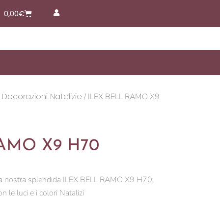
Carrello
0,00
€
 Decorazioni Natalizie
/ ILEX BELL RAMO X9
RAMO X9 H70
n la nostra splendida ILEX BELL RAMO X9 H70,
 le luci e i colori Natalizi