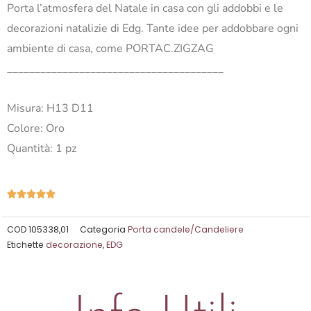
Porta l’atmosfera del Natale in casa con gli addobbi e le
decorazioni natalizie di Edg. Tante idee per addobbare ogni
ambiente di casa, come PORTAC.ZIGZAG
_______________________________________
Misura: H13 D11
Colore: Oro
Quantità: 1 pz
Valutazione





5
su
COD
105338,01
Categoria
Porta candele/Candeliere
Etichette
decorazione
,
EDG
5