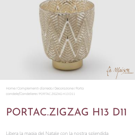
Home
Complementi d'arredo
Decorazione
Porta
/
/
/
candele/Candeliere
/ PORTAC.ZIGZAG H13 D11
PORTAC.ZIGZAG H13 D11
Libera la magia del Natale con la nostra splendida