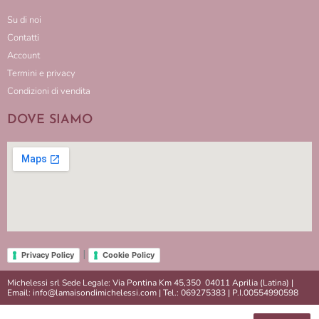
Su di noi
Contatti
Account
Termini e privacy
Condizioni di vendita
DOVE SIAMO
|
Privacy Policy
Cookie Policy
Michelessi srl Sede Legale: Via Pontina Km 45,350 04011 Aprilia (Latina) |
Email: info@lamaisondimichelessi.com | Tel.: 069275383 | P.I.00554990598