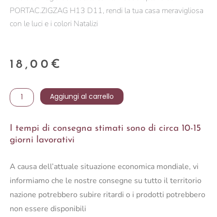
PORTAC.ZIGZAG H13 D11, rendi la tua casa meravigliosa
con le luci e i colori Natalizi
18,00
€
PORTAC.ZIGZAG
Aggiungi al carrello
H13
D11
I tempi di consegna stimati sono di circa 10-15
quantità
giorni lavorativi
A causa dell’attuale situazione economica mondiale, vi
informiamo che le nostre consegne su tutto il territorio
nazione potrebbero subire ritardi o i prodotti potrebbero
non essere disponibili