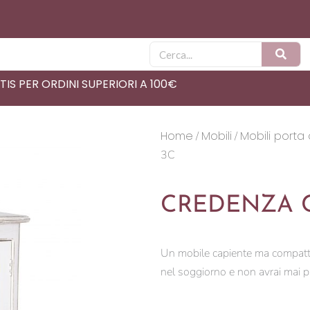
Cerca
IS PER ORDINI SUPERIORI A 100€
Home
Mobili
Mobili porta
/
/
3C
CREDENZA C
Un mobile capiente ma compat
nel soggiorno e non avrai mai più