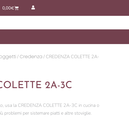
Carrello
0,00
€
 oggetti
Credenza
/
/ CREDENZA COLETTE 2A-
OLETTE 2A-3C
to, usa la CREDENZA COLETTE 2A-3C in cucina o
 problemi per sistemare piatti e altre stoviglie.