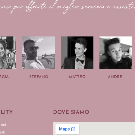
anco per offrirti il miglior servizio e assiste
RGIA
STEFANO
MATTEO
ANDREI
ILITY
DOVE SIAMO
 noi
tti