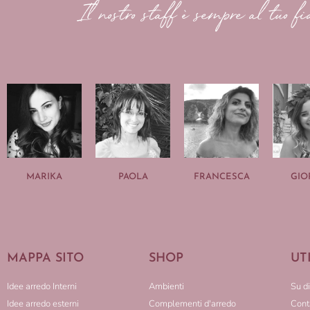
Il nostro staff è sempre al tuo fi
MARIKA
PAOLA
FRANCESCA
GIO
MAPPA SITO
SHOP
UT
Idee arredo Interni
Ambienti
Su di
Idee arredo esterni
Complementi d'arredo
Conta