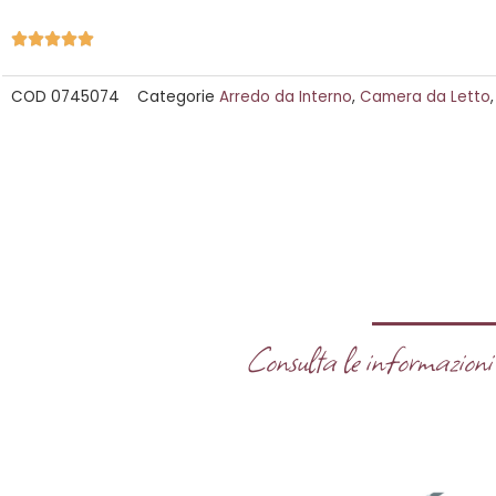
Valutazione





5
COD
0745074
Categorie
Arredo da Interno
,
Camera da Letto
su
5
Consulta le informazioni u