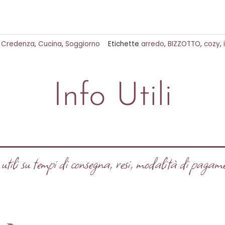
,
Credenza
,
Cucina
,
Soggiorno
Etichette
arredo
,
BIZZOTTO
,
cozy
,
Info Utili
tili su tempi di consegna, resi, modalità di pagame