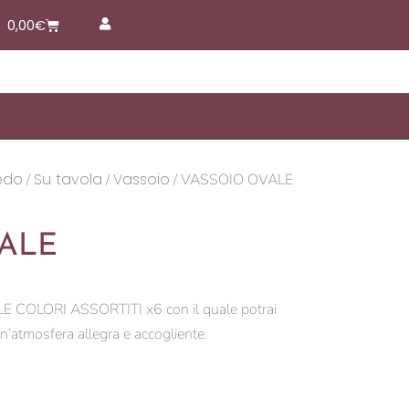
Carrello
0,00
€
edo
Su tavola
Vassoio
/
/
/ VASSOIO OVALE
ALE
 COLORI ASSORTITI x6 con il quale potrai
un’atmosfera allegra e accogliente.