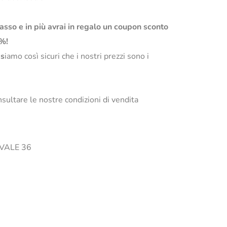
basso e in più avrai in regalo un coupon sconto
0%!
s
iamo così sicuri che i nostri prezzi sono i
sultare le nostre condizioni di vendita
 OVALE 36