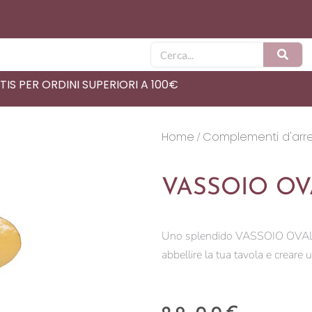
Cerca
IS PER ORDINI SUPERIORI A 100€
Home
Complementi d'arr
/
VASSOIO OV
Uno splendido VASSOIO OVALE
abbellire la tua tavola e creare 