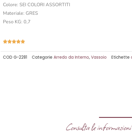
Colore: SEI COLORI ASSORTITI
Materiale: GRES
Peso KG: 0,7
Valutazione





5
COD
G-2281
Categorie
Arredo da Interno
,
Vassoio
Etichette
su
5
Consulta le informazioni u