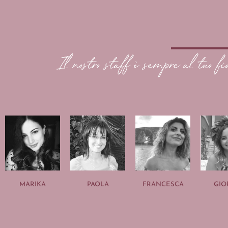
Il nostro staff è sempre al tuo fi
MARIKA
PAOLA
FRANCESCA
GIO