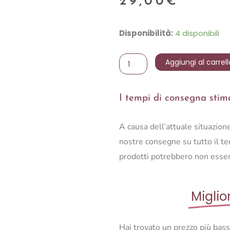
29,00
€
VASSOIO
Disponibilità:
4 disponibili
OVALE
quantità
Aggiungi al carrell
I tempi di consegna stimat
A causa dell’attuale situazio
nostre consegne su tutto il ter
prodotti potrebbero non esser
Miglio
Hai trovato un prezzo più bas