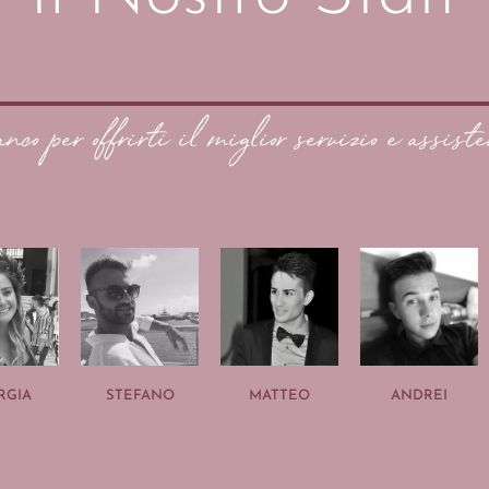
anco per offrirti il miglior servizio e assiste
RGIA
STEFANO
MATTEO
ANDREI