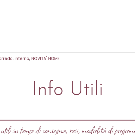
arredo
,
interno
,
NOVITA' HOME
Info Utili
tili su tempi di consegna, resi, modalità di pagame