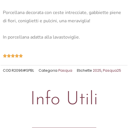
Porcellana decorata con ceste intrecciate, gabbiette piene
di fiori, coniglietti e pulcini, una meraviglia!
In porcellana adatta alla lavastoviglie.
Valutazione





5
su
COD
R2096#SPBL
Categoria
Pasqua
Etichette
2025
,
Pasqua25
5
Info Utili