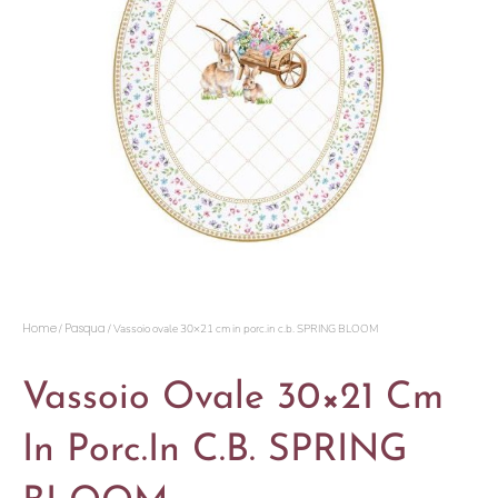
Home
Pasqua
/
/ Vassoio ovale 30×21 cm in porc.in c.b. SPRING BLOOM
Vassoio Ovale 30×21 Cm
In Porc.in C.b. SPRING