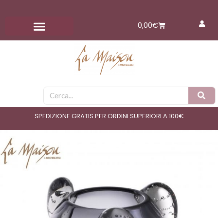
Vai
al
Carrello
0,00
€
contenuto
Cerca
SPEDIZIONE GRATIS PER ORDINI SUPERIORI A 100€