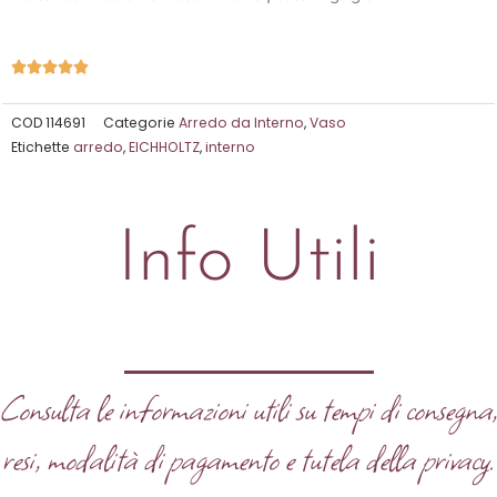
Valutazione





5
su
COD
114691
Categorie
Arredo da Interno
,
Vaso
Etichette
arredo
,
EICHHOLTZ
,
interno
5
Info Utili
Consulta le informazioni utili su tempi di consegna
resi, modalità di pagamento e tutela della privacy.