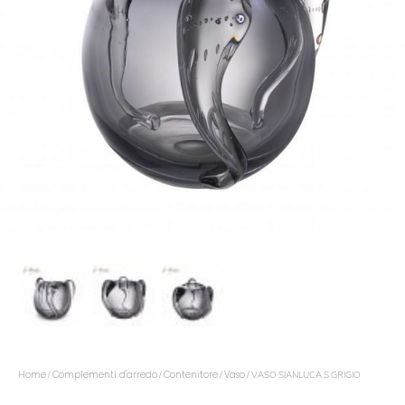
Home
Complementi d'arredo
Contenitore
Vaso
/
/
/
/ VASO SIANLUCA S GRIGIO