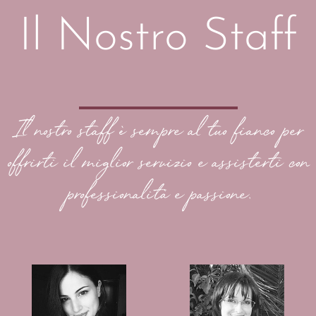
Il Nostro Staff
Il nostro staff è sempre al tuo fianco per
offrirti il miglior servizio e assisterti con
professionalità e passione.