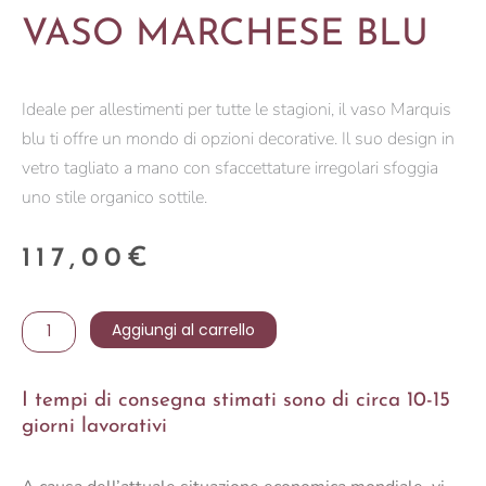
VASO MARCHESE BLU
Ideale per allestimenti per tutte le stagioni, il vaso Marquis
blu ti offre un mondo di opzioni decorative. Il suo design in
vetro tagliato a mano con sfaccettature irregolari sfoggia
uno stile organico sottile.
117,00
€
VASO
Aggiungi al carrello
MARCHESE
BLU
I tempi di consegna stimati sono di circa 10-15
quantità
giorni lavorativi