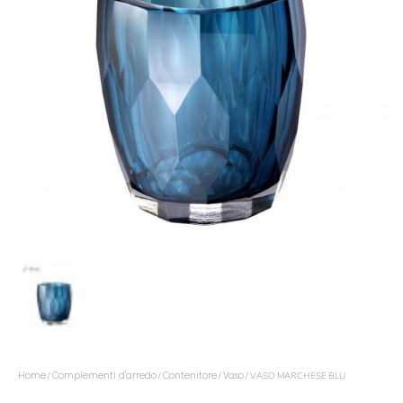
Home
Complementi d'arredo
Contenitore
Vaso
/
/
/
/ VASO MARCHESE BLU