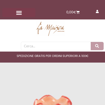
Vai
al
Carrello
0,00
€
contenuto
Cerca
SPEDIZIONE GRATIS PER ORDINI SUPERIORI A 100€