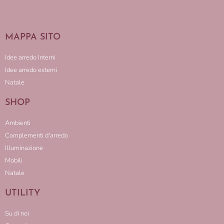
MAPPA SITO
Idee arredo Interni
Idee arredo esterni
Natale
SHOP
Ambienti
Complementi d'arredo
Illuminazione
Mobili
Natale
UTILITY
Su di noi