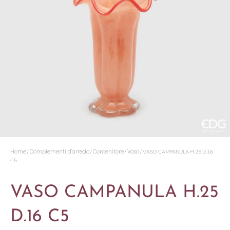
Home
Complementi d'arredo
Contenitore
Vaso
/
/
/
/ VASO CAMPANULA H.25 D.16
C5
VASO CAMPANULA H.25
D.16 C5