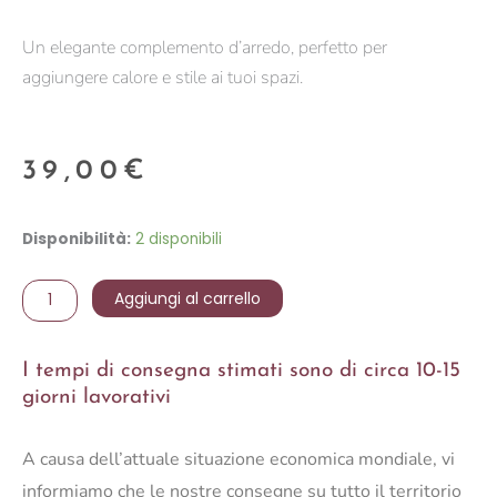
Un elegante complemento d’arredo, perfetto per
aggiungere calore e stile ai tuoi spazi.
39,00
€
VASO
Disponibilità:
2 disponibili
CAMPANULA
H.25
Aggiungi al carrello
D.16
C5
I tempi di consegna stimati sono di circa 10-15
quantità
giorni lavorativi
A causa dell’attuale situazione economica mondiale, vi
informiamo che le nostre consegne su tutto il territorio