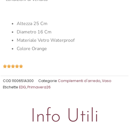
Altezza 25 Cm
Diametro 16 Cm
Materiale Vetro Waterproof
Colore Orange
Valutazione





5
su
COD
1100651A300
Categorie
Complementi d'arredo
,
Vaso
Etichette
EDG
,
Primavera26
5
Info Utili