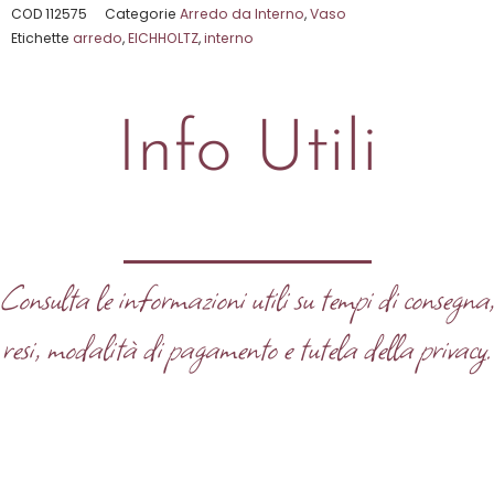
su
COD
112575
Categorie
Arredo da Interno
,
Vaso
Etichette
arredo
,
EICHHOLTZ
,
interno
5
Info Utili
Consulta le informazioni utili su tempi di consegna
resi, modalità di pagamento e tutela della privacy.