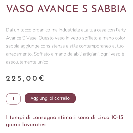
VASO AVANCE S SABBIA
Dai un tocco organico ma industriale alla tua casa con l’arty
Avance S Vase. Questo vaso in vetro soffiato a mano color
sabbia aggiunge consistenza e stile contemporaneo al tuo
arredamento. Soffiato a mano da abili artigiani, ogni vaso è
assolutamente unico.
225,00
€
VASO
Aggiungi al carrello
AVANCE
S
I tempi di consegna stimati sono di circa 10-15
SABBIA
giorni lavorativi
quantità