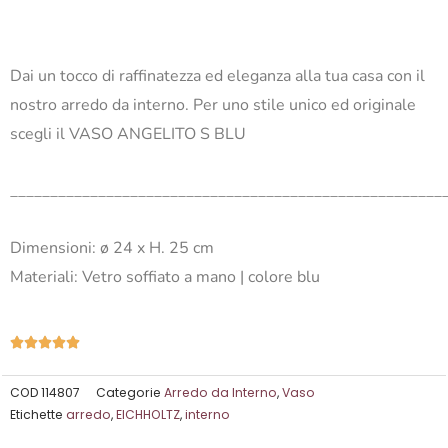
Dai un tocco di raffinatezza ed eleganza alla tua casa con il
nostro arredo da interno. Per uno stile unico ed originale
scegli il VASO ANGELITO S BLU
______________________________________________________
Dimensioni: ø 24 x H. 25 cm
Materiali: Vetro soffiato a mano | colore blu
Valutazione





5
su
COD
114807
Categorie
Arredo da Interno
,
Vaso
Etichette
arredo
,
EICHHOLTZ
,
interno
5