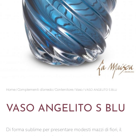
Home
Complementi d'arredo
Contenitore
Vaso
/
/
/
/ VASO ANGELITO S BLU
VASO ANGELITO S BLU
Di forma sublime per presentare modesti mazzi di fiori, il