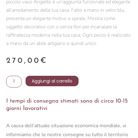
piccolo vaso Angelito è un’aggiunta funzionale ed elegante
all’arredamento della tua casa. Fatto a mano in vetro blu,
presenta un elegante motivo a spirale. Mostra come
oggetto decorativo con o senza fiori per incanalare la
raffinatezza moderna nella tua casa. Ogni pezzo è realizzato
a mano da un abile artigiano e quindi unico.
270,00
€
VASO
Aggiungi al carrello
ANGELITO
S
I tempi di consegna stimati sono di circa 10-15
BLU
giorni lavorativi
quantità
A causa dell’attuale situazione economica mondiale, vi
informiamo che le nostre consegne su tutto il territorio