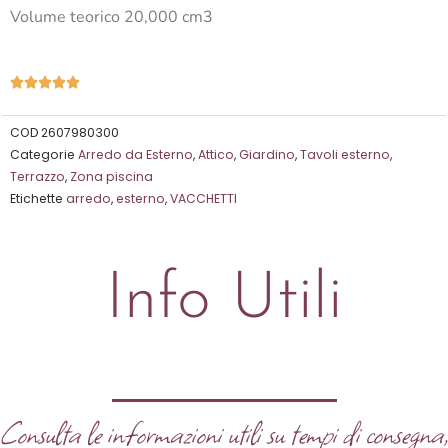
Volume teorico 20,000 cm3
Valutazione





5
su
COD
2607980300
Categorie
Arredo da Esterno
,
Attico
,
Giardino
,
Tavoli esterno
,
5
Terrazzo
,
Zona piscina
Etichette
arredo
,
esterno
,
VACCHETTI
Info Utili
Consulta le informazioni utili su tempi di consegna