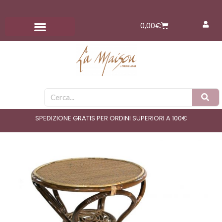
Vai
al
Carrello
0,00
€
contenuto
Cerca
SPEDIZIONE GRATIS PER ORDINI SUPERIORI A 100€