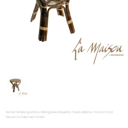
Home
Arredo giardino
Mangiare all'aperto
Tavoli esterno
/
/
/
/ TAVOLO SOLE
MALACCA CM60 H60 TONDO