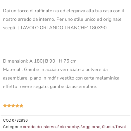
Dai un tocco di raffinatezza ed eleganza alla tua casa con il
nostro arredo da interno. Per uno stile unico ed originale
scegli il TAVOLO ORLANDO TRANCHE’ 180X90
_______________________________________________
Dimensioni: A 180| B 90 | H 76 cm
Materiali: Gambe in acciaio verniciate a polvere da
assemblare. piano in mdf rivestito con carta melaminica
effetto rovere segato. gambe da assemblare.
Valutazione





5
su
COD
0732836
Categorie
Arredo da Interno
,
Sala hobby
,
Soggiorno
,
Studio
,
Tavoli
5