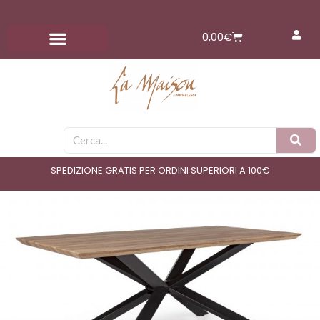
Vai
al
Carrello
0,00
€
contenuto
Cerca
SPEDIZIONE GRATIS PER ORDINI SUPERIORI A 100€