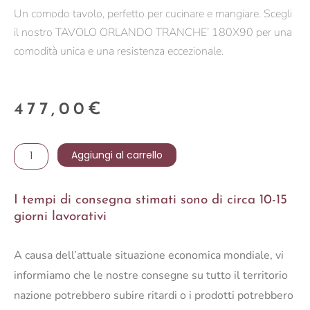
Un comodo tavolo, perfetto per cucinare e mangiare. Scegli
il nostro TAVOLO ORLANDO TRANCHE’ 180X90 per una
comodità unica e una resistenza eccezionale.
477,00
€
TAVOLO
Aggiungi al carrello
ORLANDO
TRANCHE'
I tempi di consegna stimati sono di circa 10-15
180X90
giorni lavorativi
quantità
A causa dell’attuale situazione economica mondiale, vi
informiamo che le nostre consegne su tutto il territorio
nazione potrebbero subire ritardi o i prodotti potrebbero