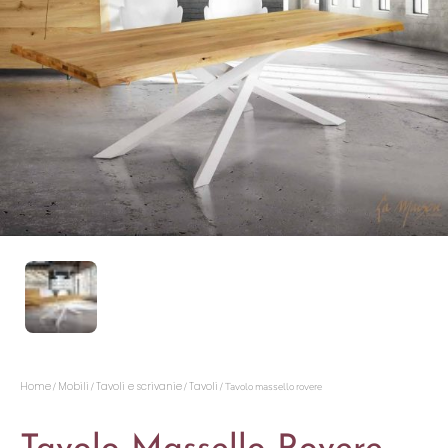
Home
Mobili
Tavoli e scrivanie
Tavoli
/
/
/
/ Tavolo massello rovere