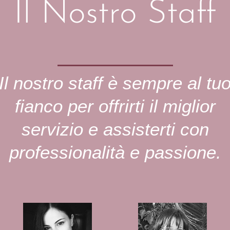
Il Nostro Staff
Il nostro staff è sempre al tu
fianco per offrirti il miglior
servizio e assisterti con
professionalità e passione.