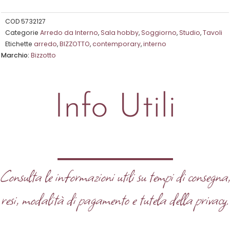
5
su
COD
5732127
Categorie
Arredo da Interno
,
Sala hobby
,
Soggiorno
,
Studio
,
Tavoli
5
Etichette
arredo
,
BIZZOTTO
,
contemporary
,
interno
Marchio:
Bizzotto
Info Utili
Consulta le informazioni utili su tempi di consegna
resi, modalità di pagamento e tutela della privacy.