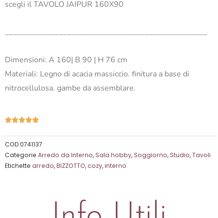
scegli il TAVOLO JAIPUR 160X90
____________________________________________________
Dimensioni: A 160| B 90 | H 76 cm
Materiali: Legno di acacia massiccio. finitura a base di
nitrocellulosa. gambe da assemblare.
Valutazione





5
su
COD
0741137
Categorie
Arredo da Interno
,
Sala hobby
,
Soggiorno
,
Studio
,
Tavoli
5
Etichette
arredo
,
BIZZOTTO
,
cozy
,
interno
Info Utili