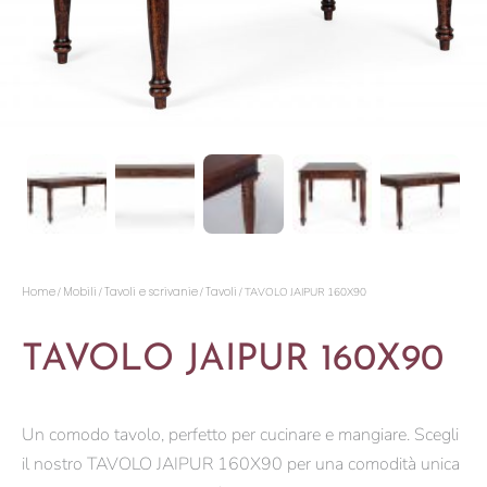
Home
Mobili
Tavoli e scrivanie
Tavoli
/
/
/
/ TAVOLO JAIPUR 160X90
TAVOLO JAIPUR 160X90
Un comodo tavolo, perfetto per cucinare e mangiare. Scegli
il nostro TAVOLO JAIPUR 160X90 per una comodità unica