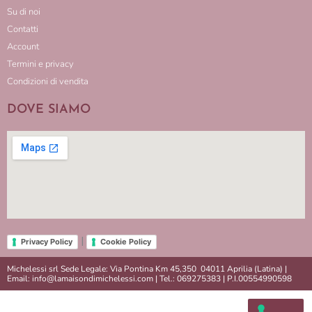
Su di noi
Contatti
Account
Termini e privacy
Condizioni di vendita
DOVE SIAMO
|
Privacy Policy
Cookie Policy
Michelessi srl Sede Legale: Via Pontina Km 45,350 04011 Aprilia (Latina) |
Email: info@lamaisondimichelessi.com | Tel.: 069275383 | P.I.00554990598