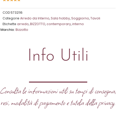
5
su
COD
5732116
Categorie
Arredo da Interno
,
Sala hobby
,
Soggiorno
,
Tavoli
5
Etichette
arredo
,
BIZZOTTO
,
contemporary
,
interno
Marchio:
Bizzotto
Info Utili
Consulta le informazioni utili su tempi di consegna
resi, modalità di pagamento e tutela della privacy.