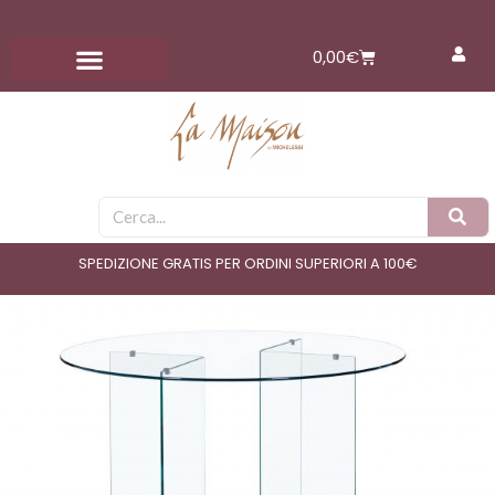
Vai
al
Carrello
0,00
€
contenuto
Cerca
SPEDIZIONE GRATIS PER ORDINI SUPERIORI A 100€