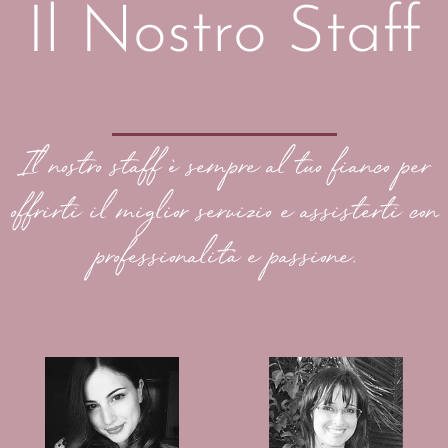
Il Nostro Staff
Il nostro staff è sempre al tuo fianco per
offrirti il miglior servizio e assisterti con
professionalità e passione.