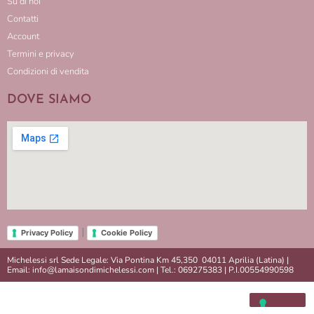
Su di noi
Contatti
Account
Termini e privacy
Condizioni di vendita
DOVE SIAMO
|
Privacy Policy
Cookie Policy
Michelessi srl Sede Legale: Via Pontina Km 45,350 04011 Aprilia (Latina) |
Email: info@lamaisondimichelessi.com | Tel.: 069275383 | P.I.00554990598