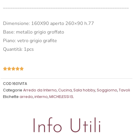
_____________________________________________________
Dimensione: 160X90 aperto 260×90 h.77
Base: metallo grigio groffato
Piano: vetro grigio grafite
Quantità: 1pcs
Valutazione





5
su
COD
1601VITA
Categorie
Arredo da Interno
,
Cucina
,
Sala hobby
,
Soggiorno
,
Tavoli
5
Etichette
arredo
,
interno
,
MICHELESSI EL
Info Utili