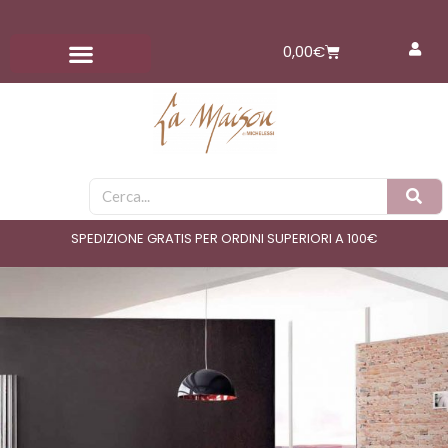
Vai
al
Carrello
0,00
€
contenuto
Cerca
SPEDIZIONE GRATIS PER ORDINI SUPERIORI A 100€