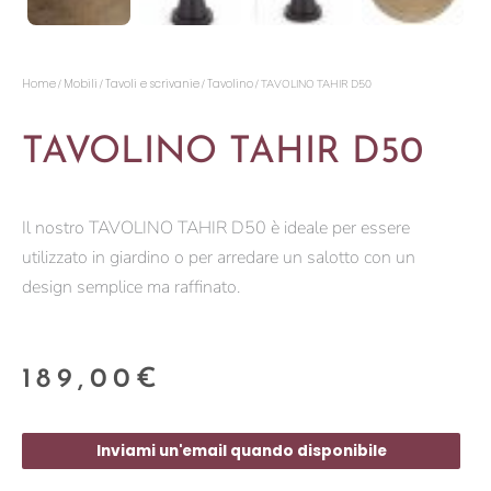
Home
Mobili
Tavoli e scrivanie
Tavolino
/
/
/
/ TAVOLINO TAHIR D50
TAVOLINO TAHIR D50
Il nostro TAVOLINO TAHIR D50 è ideale per essere
utilizzato in giardino o per arredare un salotto con un
design semplice ma raffinato.
189,00
€
Inviami un'email quando disponibile