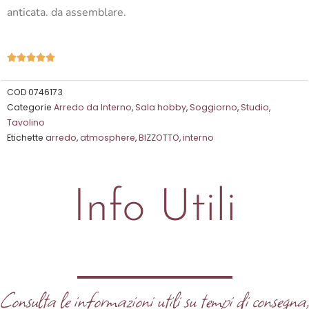
anticata. da assemblare.
Valutazione





5
su
COD
0746173
Categorie
Arredo da Interno
,
Sala hobby
,
Soggiorno
,
Studio
,
5
Tavolino
Etichette
arredo
,
atmosphere
,
BIZZOTTO
,
interno
Info Utili
Consulta le informazioni utili su tempi di consegna