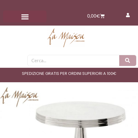
Vai
al
Carrello
0,00
€
contenuto
Cerca
SPEDIZIONE GRATIS PER ORDINI SUPERIORI A 100€