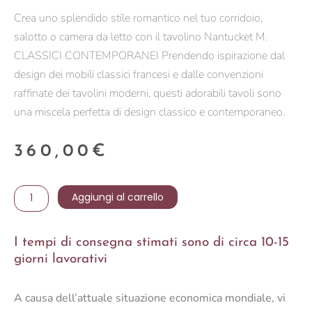
Crea uno splendido stile romantico nel tuo corridoio,
salotto o camera da letto con il tavolino Nantucket M.
CLASSICI CONTEMPORANEI Prendendo ispirazione dal
design dei mobili classici francesi e dalle convenzioni
raffinate dei tavolini moderni, questi adorabili tavoli sono
una miscela perfetta di design classico e contemporaneo.
360,00
€
TAVOLINO
Aggiungi al carrello
NANTUCKET
M
I tempi di consegna stimati sono di circa 10-15
quantità
giorni lavorativi
A causa dell’attuale situazione economica mondiale, vi