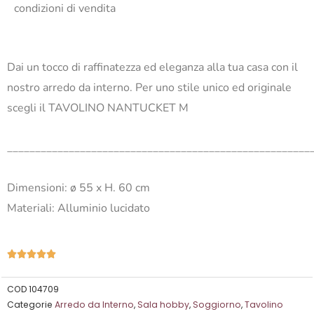
condizioni di vendita
Dai un tocco di raffinatezza ed eleganza alla tua casa con il
nostro arredo da interno. Per uno stile unico ed originale
scegli il TAVOLINO NANTUCKET M
______________________________________________________
Dimensioni: ø 55 x H. 60 cm
Materiali: Alluminio lucidato
Valutazione





5
su
COD
104709
Categorie
Arredo da Interno
,
Sala hobby
,
Soggiorno
,
Tavolino
5