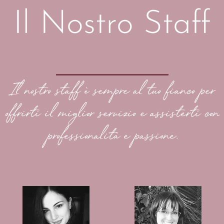
Il Nostro Staff
Il nostro staff è sempre al tuo fianco per
offrirti il miglior servizio e assisterti con
professionalità e passione.