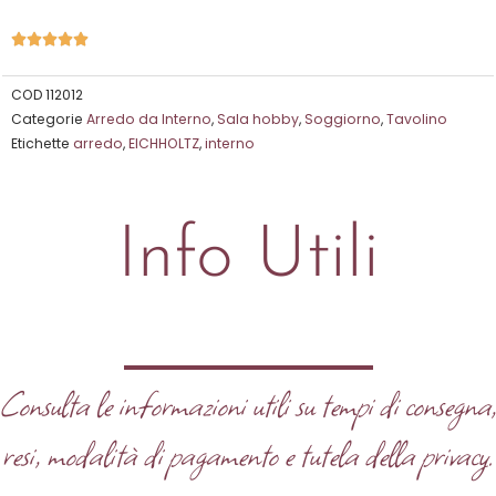
Valutazione





5
su
COD
112012
Categorie
Arredo da Interno
,
Sala hobby
,
Soggiorno
,
Tavolino
5
Etichette
arredo
,
EICHHOLTZ
,
interno
Info Utili
Consulta le informazioni utili su tempi di consegna
resi, modalità di pagamento e tutela della privacy.