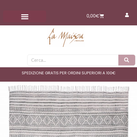
Vai
al
Carrello
0,00
€
contenuto
Cerca
SPEDIZIONE GRATIS PER ORDINI SUPERIORI A 100€