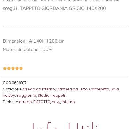
scegli il TAPPETO GIORDANIA GRIGIO 140X200
______________________________________________________
Dimensioni: A 140| H 200 cm
Materiali: Cotone 100%
Valutazione





5
su
COD
0608107
Categorie
Arredo da Interno
,
Camera da Letto
,
Cameretta
,
Sala
5
hobby
,
Soggiorno
,
Studio
,
Tappeti
Etichette
arredo
,
BIZZOTTO
,
cozy
,
interno