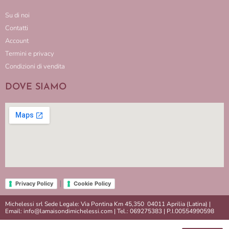
Su di noi
Contatti
Account
Termini e privacy
Condizioni di vendita
DOVE SIAMO
|
Privacy Policy
Cookie Policy
Michelessi srl Sede Legale: Via Pontina Km 45,350 04011 Aprilia (Latina) |
Email: info@lamaisondimichelessi.com | Tel.: 069275383 | P.I.00554990598