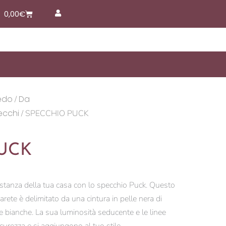
Carrello
0,00
€
edo
Da
/
ecchi
/ SPECCHIO PUCK
UCK
i stanza della tua casa con lo specchio Puck. Questo
ete è delimitato da una cintura in pelle nera di
e bianche. La sua luminosità seducente e le linee