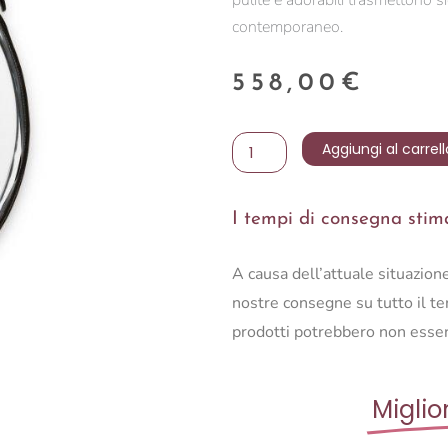
pulite e adorabili trasmettono s
contemporaneo.
558,00
€
SPECCHIO
Aggiungi al carrell
PUCK
quantità
I tempi di consegna stimat
A causa dell’attuale situazio
nostre consegne su tutto il ter
prodotti potrebbero non esser
Miglio