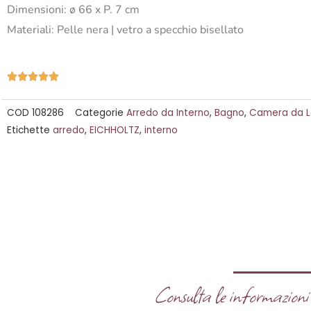
Dimensioni: ø 66 x P. 7 cm
Materiali: Pelle nera | vetro a specchio bisellato
Valutazione





5
COD
108286
Categorie
Arredo da Interno
,
Bagno
,
Camera da L
su
Etichette
arredo
,
EICHHOLTZ
,
interno
5
Consulta le informazioni u