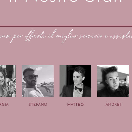
anco per offrirti il miglior servizio e assiste
RGIA
STEFANO
MATTEO
ANDREI