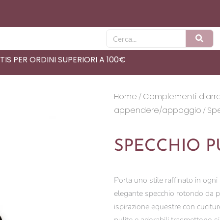
Cerca
IS PER ORDINI SUPERIORI A 100€
Home
Complementi d'arr
/
appendere/appoggio
Sp
/
SPECCHIO P
Porta uno stile raffinato in ogn
elegante specchio rotondo da par
ispirazione equestre con cucitur