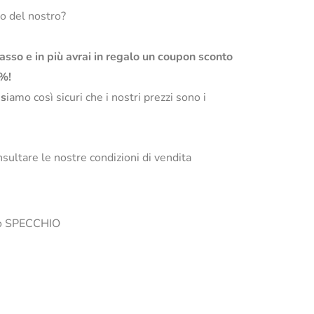
so del nostro?
basso e in più avrai in regalo un coupon sconto
0%!
s
iamo così sicuri che i nostri prezzi sono i
sultare le nostre condizioni di vendita
i lo SPECCHIO