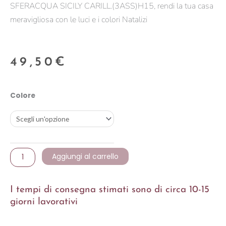
SFERACQUA SICILY CARILL.(3ASS)H15, rendi la tua casa
meravigliosa con le luci e i colori Natalizi
49,50
€
SFERACQUA
Colore
SICILY
CARILL.
(3ASS)H15
quantità
Aggiungi al carrello
I tempi di consegna stimati sono di circa 10-15
giorni lavorativi