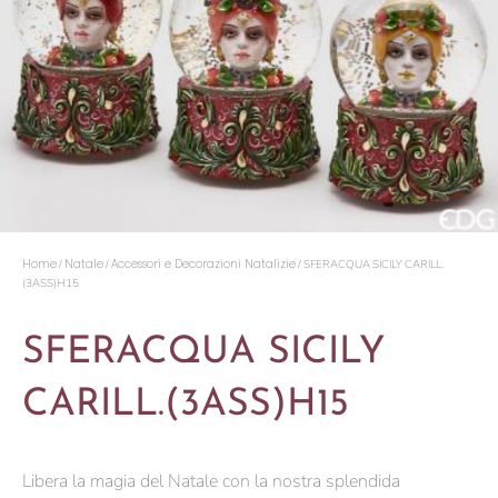
Home
Natale
Accessori e Decorazioni Natalizie
/
/
/ SFERACQUA SICILY CARILL.
(3ASS)H15
SFERACQUA SICILY
CARILL.(3ASS)H15
Libera la magia del Natale con la nostra splendida