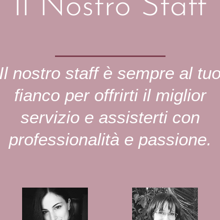
Il Nostro Staff
Il nostro staff è sempre al tu
fianco per offrirti il miglior
servizio e assisterti con
professionalità e passione.