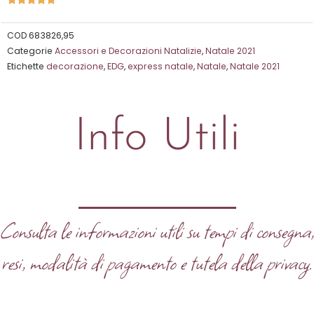
5
su
COD
683826,95
Categorie
Accessori e Decorazioni Natalizie
,
Natale 2021
5
Etichette
decorazione
,
EDG
,
express natale
,
Natale
,
Natale 2021
Info Utili
Consulta le informazioni utili su tempi di consegna
resi, modalità di pagamento e tutela della privacy.