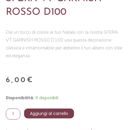
ROSSO D100
Dai un tocco di colore al tuo Natale con la nostra SFERA
VT GARNISH ROSSO D100 usa questa decorazione
classica e intramontabile per abbellire il tuo albero con stile
ed eleganza
6,00
€
SFERA
Disponibilità:
6 disponibili
VT
GARNISH
Aggiungi al carrello
ROSSO
D100