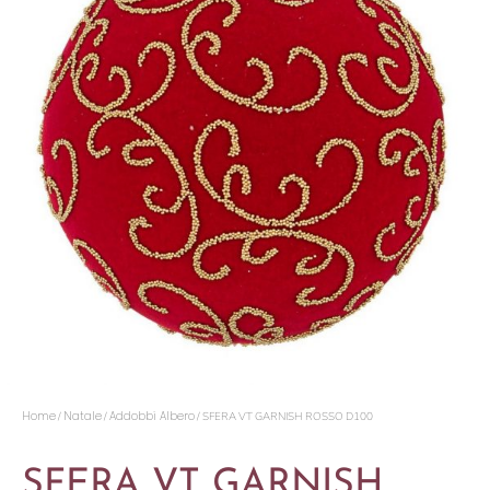
Home
Natale
Addobbi Albero
/
/
/ SFERA VT GARNISH ROSSO D100
SFERA VT GARNISH