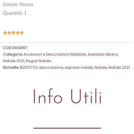
Colore: Rosso
Quantità: 1
Valutazione





5
su
COD
0934167
Categorie
Accessori e Decorazioni Natalizie
,
Addobbi Albero
,
5
Natale 2021
,
Regali Natale
Etichette
BIZZOTTO
,
decorazione
,
express natale
,
Natale
,
Natale 2021
Info Utili