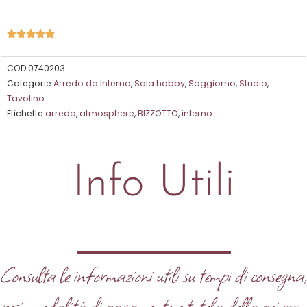
Valutazione





5
su
COD
0740203
Categorie
Arredo da Interno
,
Sala hobby
,
Soggiorno
,
Studio
,
5
Tavolino
Etichette
arredo
,
atmosphere
,
BIZZOTTO
,
interno
Info Utili
Consulta le informazioni utili su tempi di consegna
resi, modalità di pagamento e tutela della privacy.