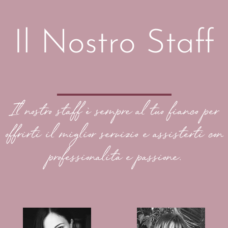
Il Nostro Staff
Il nostro staff è sempre al tuo fianco per
offrirti il miglior servizio e assisterti con
professionalità e passione.