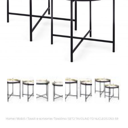
Home
Mobili
Tavoli e scrivanie
Tavolino
/
/
/
/ SET2 TAVOLINO TO NUCLEOS D53-59