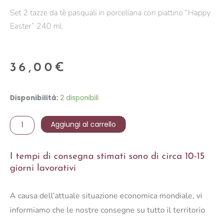
Set 2 tazze da tè pasquali in porcellana con piattino “Happy
Easter” 240 ml.
36,00
€
Set
Disponibilità:
2 disponibili
2
tazze
Aggiungi al carrello
240
ml
I tempi di consegna stimati sono di circa 10-15
c/piattino
giorni lavorativi
in
porc
A causa dell’attuale situazione economica mondiale, vi
quantità
informiamo che le nostre consegne su tutto il territorio