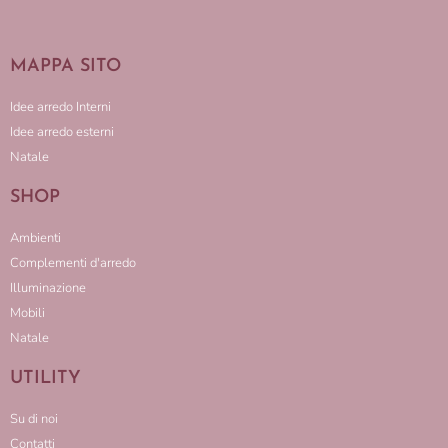
MAPPA SITO
Idee arredo Interni
Idee arredo esterni
Natale
SHOP
Ambienti
Complementi d'arredo
Illuminazione
Mobili
Natale
UTILITY
Su di noi
Contatti