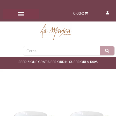
Vai
al
Carrello
0,00
€
contenuto
Cerca
SPEDIZIONE GRATIS PER ORDINI SUPERIORI A 100€