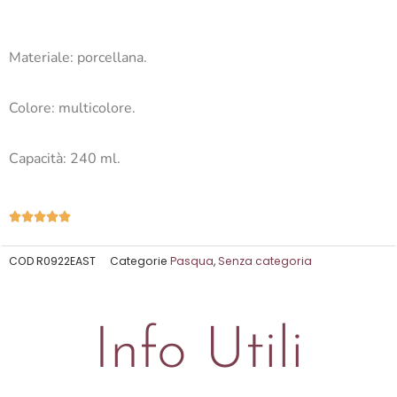
Materiale: porcellana.
Colore: multicolore.
Capacità: 240 ml.
Valutazione





5
su
COD
R0922EAST
Categorie
Pasqua
,
Senza categoria
5
Info Utili