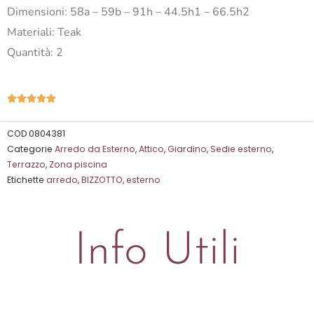
Dimensioni: 58a – 59b – 91h – 44.5h1 – 66.5h2
Materiali: Teak
Quantità: 2
Valutazione





5
su
COD
0804381
Categorie
Arredo da Esterno
,
Attico
,
Giardino
,
Sedie esterno
,
5
Terrazzo
,
Zona piscina
Etichette
arredo
,
BIZZOTTO
,
esterno
Info Utili