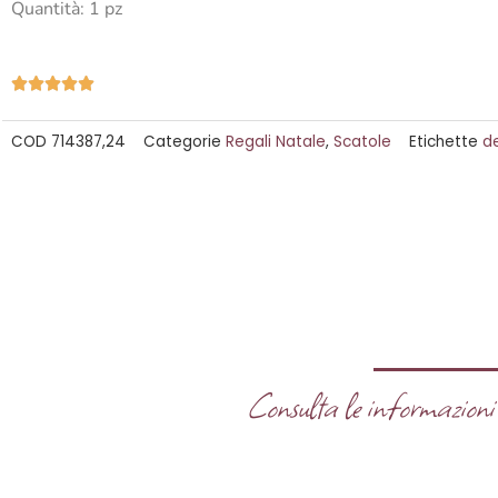
Quantità: 1 pz
Valutazione





5
COD
714387,24
Categorie
Regali Natale
,
Scatole
Etichette
d
su
5
Consulta le informazioni u