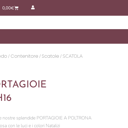
Carrello
0,00
€
edo
Contenitore
Scatole
/
/
/ SCATOLA
RTAGIOIE
16
on le nostre splendide PORTAGIOIE A POLTRONA
sa con le luci e i colori Natalizi