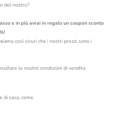
so del nostro?
basso e in più avrai in regalo un coupon sconto
0%!
s
iamo così sicuri che i nostri prezzi sono i
sultare le nostre condizioni di vendita
te di casa, come