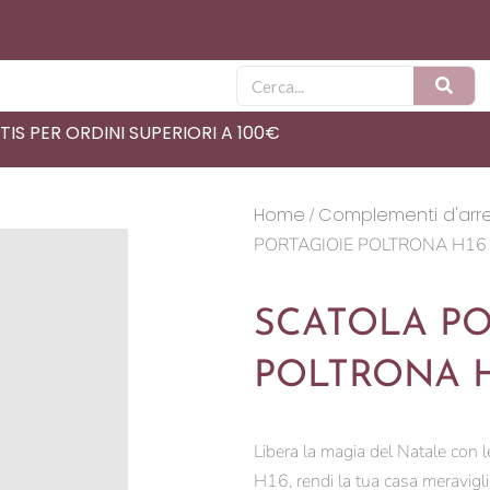
Cerca
IS PER ORDINI SUPERIORI A 100€
Home
Complementi d'arr
/
PORTAGIOIE POLTRONA H16
SCATOLA PO
POLTRONA H
Libera la magia del Natale c
H16, rendi la tua casa meraviglio