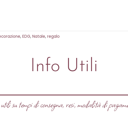
ecorazione
,
EDG
,
Natale
,
regalo
Info Utili
tili su tempi di consegna, resi, modalità di pagame