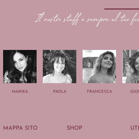
Il nostro staff è sempre al tuo fi
MARIKA
PAOLA
FRANCESCA
GIO
MAPPA SITO
SHOP
UT