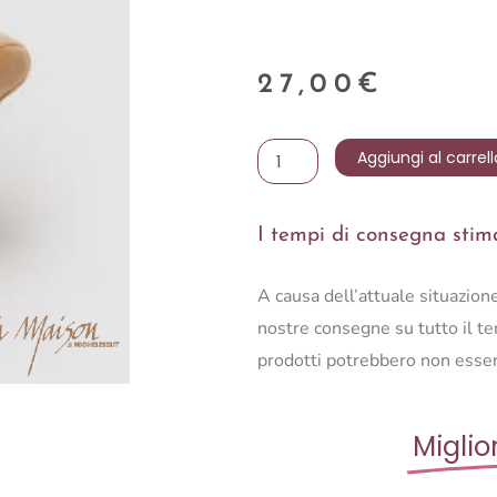
27,00
€
SCATOLA
Aggiungi al carrell
PORTAGIOIE
POLTRONA
I tempi di consegna stimat
H16
quantità
A causa dell’attuale situazio
nostre consegne su tutto il ter
prodotti potrebbero non esser
Miglio