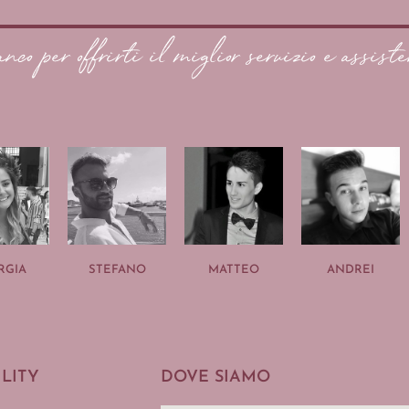
anco per offrirti il miglior servizio e assiste
RGIA
STEFANO
MATTEO
ANDREI
ILITY
DOVE SIAMO