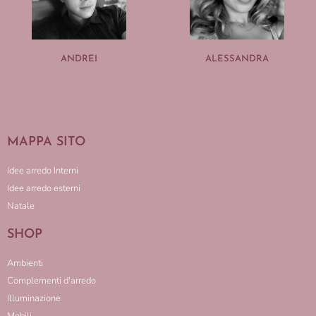
ANDREI
ALESSANDRA
MAPPA SITO
Idee arredo Interni
Idee arredo esterni
Natale
SHOP
Ambienti
Complementi d'arredo
Illuminazione