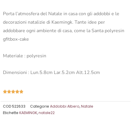
Porta l’atmosfera del Natale in casa con gli addobbi e le
decorazioni natalizie di Kaemingk. Tante idee per
addobbare ogni ambiente di casa, come la Santa polyresin
gfitbox-cake
Materiale :
polyresin
Dimensioni : Lun.5.8cm Lar.5.2cm Alt.12.5cm
Valutazione





5
su
COD
522633
Categorie
Addobbi Albero
,
Natale
Etichette
KAEMINGK
,
natale22
5