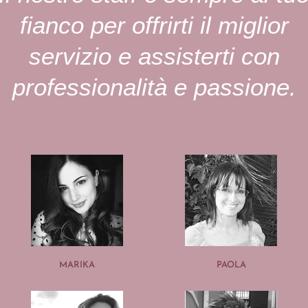
fianco per offrirti il miglior
servizio e assisterti con
professionalità e passione.
MARIKA
PAOLA