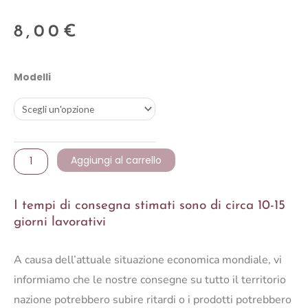
8,00
€
Santa
Modelli
polyresin
gfitbox-
cake
quantità
Aggiungi al carrello
I tempi di consegna stimati sono di circa 10-15
giorni lavorativi
A causa dell’attuale situazione economica mondiale, vi
informiamo che le nostre consegne su tutto il territorio
nazione potrebbero subire ritardi o i prodotti potrebbero