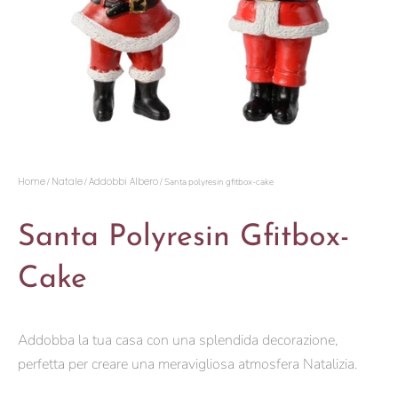
Home
Natale
Addobbi Albero
/
/
/ Santa polyresin gfitbox-cake
Santa Polyresin Gfitbox-
Cake
Addobba la tua casa con una splendida decorazione,
perfetta per creare una meravigliosa atmosfera Natalizia.