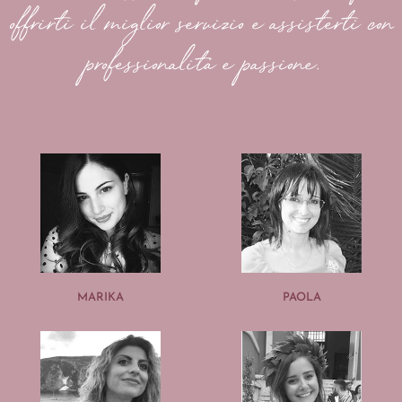
offrirti il miglior servizio e assisterti con
professionalità e passione.
MARIKA
PAOLA