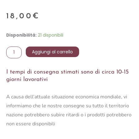
18,00
€
ROSA
Disponibilità:
21 disponibili
INGLESE
C/GLITTER
Aggiungi al carrello
48
CM
I tempi di consegna stimati sono di circa 10-15
quantità
giorni lavorativi
A causa dell’attuale situazione economica mondiale, vi
informiamo che le nostre consegne su tutto il territorio
nazione potrebbero subire ritardi o i prodotti potrebbero
non essere disponibili