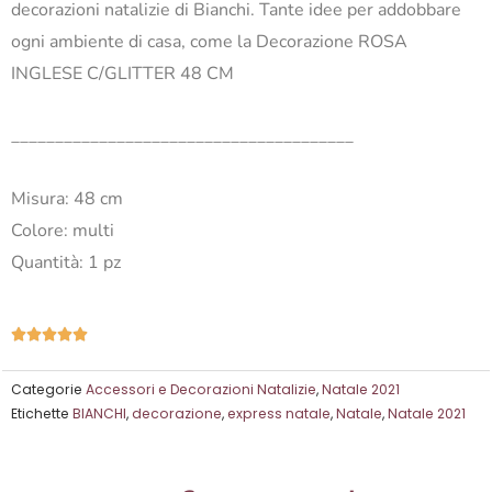
decorazioni natalizie di Bianchi. Tante idee per addobbare
ogni ambiente di casa, come la Decorazione ROSA
INGLESE C/GLITTER 48 CM
_______________________________________
Misura: 48 cm
Colore: multi
Quantità: 1 pz
Valutazione





5
su
Categorie
Accessori e Decorazioni Natalizie
,
Natale 2021
Etichette
BIANCHI
,
decorazione
,
express natale
,
Natale
,
Natale 2021
5