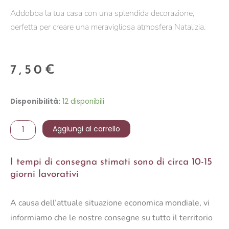
Addobba la tua casa con una splendida decorazione,
perfetta per creare una meravigliosa atmosfera Natalizia.
7,50
€
RAMO
Disponibilità:
12 disponibili
ROSA
SELVATICA
Aggiungi al carrello
73
CM
I tempi di consegna stimati sono di circa 10-15
quantità
giorni lavorativi
A causa dell’attuale situazione economica mondiale, vi
informiamo che le nostre consegne su tutto il territorio