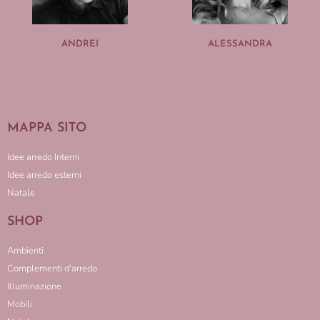
ANDREI
ALESSANDRA
MAPPA SITO
Idee arredo Interni
Idee arredo esterni
Natale
SHOP
Ambienti
Complementi d'arredo
Illuminazione
Mobili