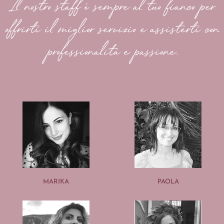
Il nostro staff è sempre al tuo fianco per
offrirti il miglior servizio e assisterti con
professionalità e passione.
MARIKA
PAOLA