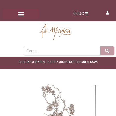
Vai
al
Carrello
0,00
€
contenuto
Cerca
SPEDIZIONE GRATIS PER ORDINI SUPERIORI A 100€