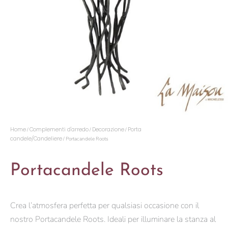
Home
Complementi d'arredo
Decorazione
Porta
/
/
/
candele/Candeliere
/ Portacandele Roots
Portacandele Roots
Crea l’atmosfera perfetta per qualsiasi occasione con il
nostro Portacandele Roots. Ideali per illuminare la stanza al