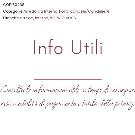
su
COD
50438
Categorie
Arredo da Interno
,
Porta candele/Candeliere
5
Etichette
arredo
,
interno
,
WERNER VOSS
Info Utili
Consulta le informazioni utili su tempi di consegna
resi, modalità di pagamento e tutela della privacy.