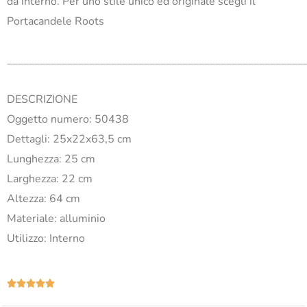
da interno. Per uno stile unico ed originale scegli il
Portacandele Roots
______________________________________________________
DESCRIZIONE
Oggetto numero: 50438
Dettagli: 25x22x63,5 cm
Lunghezza: 25 cm
Larghezza: 22 cm
Altezza: 64 cm
Materiale: alluminio
Utilizzo: Interno
Valutazione





5