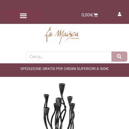
Vai
al
Carrello
0,00
€
contenuto
Cerca
SPEDIZIONE GRATIS PER ORDINI SUPERIORI A 100€